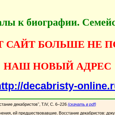
алы к биографии. Семей
Т САЙТ БОЛЬШЕ НЕ 
НАШ НОВЫЙ АДРЕС
ttp://decabristy-online.
тание декабристов", Т.IV, С. 6–226
(скачать в pdf)
нения, ей предшествовавшие. Восстание декабристов: докум