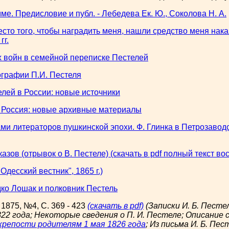
мме. Предисловие и публ. - Лебедева Ек. Ю., Соколова Н. А.
сто того, чтобы наградить меня, нашли средство меня нака
гг.
х войн в семейной переписке Пестелей
ографии П.И. Пестеля
елей в России: новые источники
и Россия: новые архивные материалы
ми литераторов пушкинской эпохи. Ф. Глинка в Петрозаводс
казов (отрывок о В. Пестеле)
(скачать в pdf полный текст в
Одесский вестник", 1865 г.)
дко Лошак и полковник Пестель
 1875, №4, С. 369 - 423
(скачать в pdf)
(Записки И. Б. Пестел
22 года; Некоторые сведения о П. И. Пестеле; Описание 
 крепости родителям 1 мая 1826 года
; Из письма И. Б. Пес