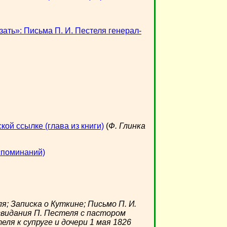
зать»: Письма П. И. Пестеля генерал-
кой ссылке (глава из книги)
(
Ф. Глинка
оспоминаний)
я; Записка о Куткине; Письмо П. И.
свидания П. Пестеля с пастором
теля к супруге и дочери 1 мая 1826