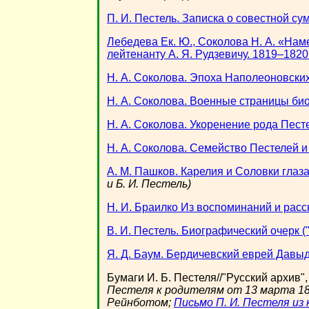
П. И. Пестель. Записка о совестной су
Лебедева Ек. Ю., Соколова Н. А. «Наме
лейтенанту А. Я. Рудзевичу. 1819–1820 
Н. А. Соколова. Эпоха Наполеоновски
Н. А. Соколова. Военные страницы би
Н. А. Соколова. Укоренение рода Пест
Н. А. Соколова. Семейство Пестелей 
А. М. Пашков. Карелия и Соловки глаза
и Б. И. Пестель)
Н. И. Браилко Из воспоминаний и расс
В. И. Пестель. Биографический очерк ("
Я. Д. Баум. Бердичевский еврей Давы
Бумаги И. Б. Пестеля//"Русский архив",
Пестеля к родителям от 13 марта 18
Рейнботом;
Письмо П. И. Пестеля из