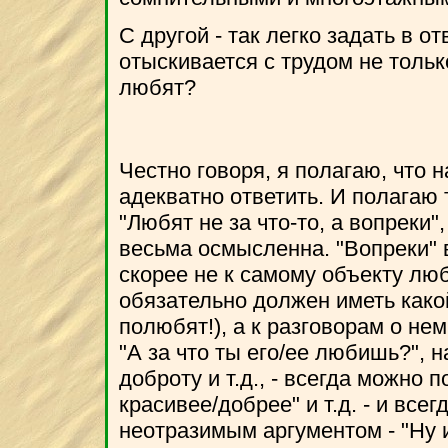
С другой - так легко задать в о
отыскивается с трудом не только
любят?
Честно говоря, я полагаю, что 
адекватно ответить. И полагаю 
"Любят не за что-то, а вопреки",
весьма осмысленна. "Вопреки" 
скорее не к самому объекту люб
обязательно должен иметь какой
полюбят!), а к разговорам о нем
"А за что ты его/ее любишь?", н
доброту и т.д., - всегда можно п
красивее/добрее" и т.д. - и все
неотразимым аргументом - "Ну и