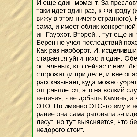
И еще один момент. За преслов
таки идет один раз, к Финроду (
вижу в этом ничего странного).
сама, и имеет облик конкретной
ин-Гаурхот. Второй... тут еще и
Берен не учел последствий пох
Как раз наоборот. И, исцеливши
старается уйти тихо и один. О
остальных, кто сейчас с ним: Лю
сторожит (и при деле, и вне опа
рассказывает, куда можно убрат
отправляется, это на всякий слу
величия, - не добыть Камень, а
ЭТО. Но именно ЭТО-то ему и н
ранее она сама ратовала за иде
лесу", но тут выясняется, что б
недорого стоит.