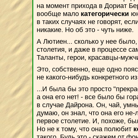
на момент прихода в Дориат Бер
вообще мало
категорически
юн
в таких случаях не говорят, есл
никакие. Но об это - чуть ниже.
А Лютиен... сколько у нее было,
столетия, и даже в процессе са
Таланты, герои, красавцы-мужч
Это, собственно, еще одно пояс
не какого-нибудь конкретного и
...И была бы это просто "прекр
а она его нет! - все было бы го
в случае Дайрона. Он, чай, умн
думаю, он знал, что она его не-
первое столетие. И, похоже, был
Но не к тому, что она полюбит
к
такого. Будь это - скажем от фо