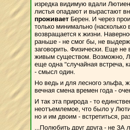
изредка видимую вдали Лютиен) 
листья опадают и вырастают вно
проживает
Берен. И через прои
только минимально (насколько 
возвращается к жизни. Наверное
раньше - не смог бы, не выдержа
заговорить. Физически. Еще не в
живым существом. Возможно, Лю
еще одна "случайная встреча, к
- смысл один.
Но ведь и для лесного эльфа, 
вечная смена времен года - оче
И так эта природа - то единстве
неотъемлемое, что было у Люти
но и им двоим - встретиться, ра
...Полюбить друг друга - не ЗА 