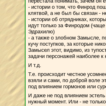
перестала понимать, зачем он е
- истории о том, что Финрод по
клятвой, а не был бы связан - н
- истории об отрядниках, котор
идут только за Финродом (чаще 
Эдрахилю)
- а также о злобном Замысле, 
кучу поступков, за которые нико
Замысел этот, видимо, из тупос
задачи персонажей наиболее к 
И т.д.
Т.е. происходит честное усомне
взяли и сами, по доброй воле э
под влиянием гормонов или сур
И даже не под влиянием эстель
нужный момент. Или - не только 