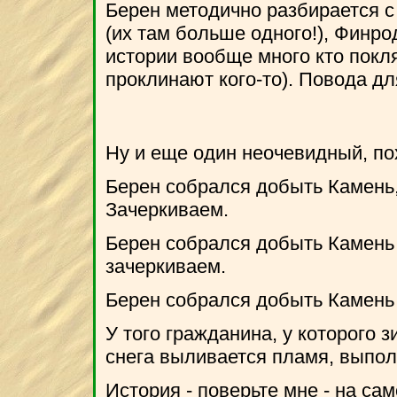
Берен методично разбирается с
(их там больше одного!), Финрод 
истории вообще много кто покл
проклинают кого-то). Повода дл
Ну и еще один неочевидный, по
Берен собрался добыть Камень,
Зачеркиваем.
Берен собрался добыть Камень 
зачеркиваем.
Берен собрался добыть Камен
У того гражданина, у которого 
снега выливается пламя, выпол
История - поверьте мне - на са