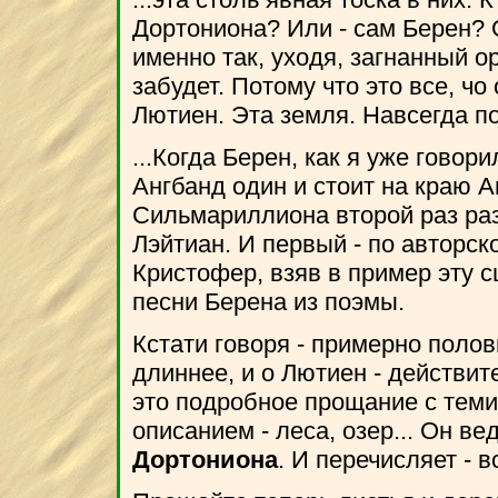
Дортониона? Или - сам Берен? О
именно так, уходя, загнанный о
забудет. Потому что это все, чо
Лютиен. Эта земля. Навсегда п
...Когда Берен, как я уже говор
Ангбанд один и стоит на краю 
Сильмариллиона второй раз раз
Лэйтиан. И первый - по авторск
Кристофер, взяв в пример эту с
песни Берена из поэмы.
Кстати говоря - примерно полов
длиннее, и о Лютиен - действите
это подробное прощание с теми
описанием - леса, озер... Он ве
Дортониона
. И перечисляет - в