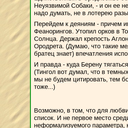
Неуязвимой Собаки, - и он ее н
надо думать, не в лотерею разы
Перейдем к деяниям - причем и
Феанорингов. Утопил орков в Т
Солнца. Держал крепость Аглон
Ородрета. (Думаю, что такие ме
братец знает) впечатления испор
И правда - куда Берену тягатьс
(Тингол вот думал, что в темных
мы не будем цитировать, тем б
тоже...)
Возможно, в том, что для любви
список. И не первое место среди
неформализуемого параметра, ка