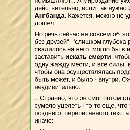
помышляют... А мироздание уже
действительно, если так нужно 
Ангбанда
. Кажется, можно не у
дошел...
Но речь сейчас не совсем об эт
без друзей", "слишком глубока р
свалилось на него, могло бы в и
заставить
искать смерти
, чтоб
одну жажду мести, и все силы, 
чтобы она осуществлялась подо
быть может, и было - внутри. О
неудивительно.
...Странно, что он смог потом с
сумело уцелеть что-то еще, что-
позднего, переписанного текста
иначе: