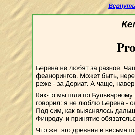
Вернуть
Ке
Pr
Берена не любят за разное. Чащ
феанорингов. Может быть, неред
реже - за Дориат. А чаще, наверн
Как-то мы шли по Бульварному 
говорил: я не люблю Берена - он
Под сим, как выяснялось дальш
Финроду, и принятие обязатель
Что же, это древняя и весьма п