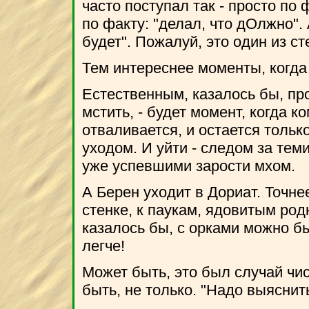
часто поступал так - просто п
по факту: "делал, что дОлжно".
будет". Пожалуй, это один из с
Тем интереснее моменты, когда 
Естественным, казалось бы, пр
мстить, - будет момент, когда к
отваливается, и остается толь
уходом. И уйти - следом за тем
уже успевшими зарости мхом.
А Берен уходит в Дориат. Точне
стенке, к паукам, ядовитым родн
казалось бы, с орками можно б
легче!
Может быть, это был случай чис
быть, не только. "Надо выяснить