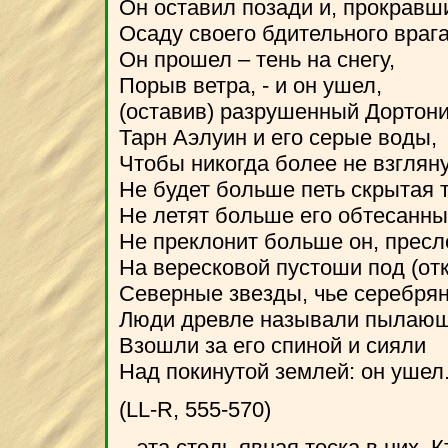
Он оставил позади и, прокравш
Осаду своего бдительного врага
Он прошел – тень на снегу,
Порыв ветра, - и он ушел,
(оставив) разрушенный Дортони
Тарн Аэлуин и его серые воды,
Чтобы никогда более не взгляну
Не будет больше петь скрытая т
Не летят больше его обтесанны
Не преклонит больше он, пресл
На вересковой пустоши под (от
Северные звезды, чье серебря
Люди древле называли пылающ
Взошли за его спиной и сияли
Над покинутой землей: он ушел
(LL-R, 555-570)
...эта столь явная тоска в них.