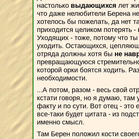
настолько
выдающихся
лет жиз
что даже нелюбители Берена не 
хотелось бы пожелать, да нет та
приходится целиком потерять -
Уходящих - тоже, потому что т
уходить. Остающихся, цепляющи
отряда должны хотя бы
не нав
превращающуюся стремительно в
которой орки боятся ходить. Ра
необходимости.
...А потом, разом - весь свой о
кстати говоря, но я думаю, там 
факту и по сути. Вот отец - это
все-таки будет цитата - из подс
именно смысл.
Там Берен положил кости своег