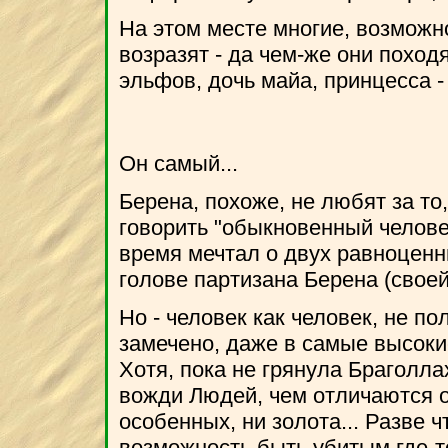
На этом месте многие, возмож
возразят - да чем-же они поход
эльфов, дочь майа, принцесса -
Он самый...
Берена, похоже, не любят за то
говорить "обыкновенный человек
время мечтал о двух равноценн
голове партизана Берена (своей
Но - человек как человек, не п
замечено, даже в самые высокие
Хотя, пока не грянула Браголлах 
вожди Людей, чем отличаются о
особенных, ни золота... Разве ч
возможность быть убитым где-т