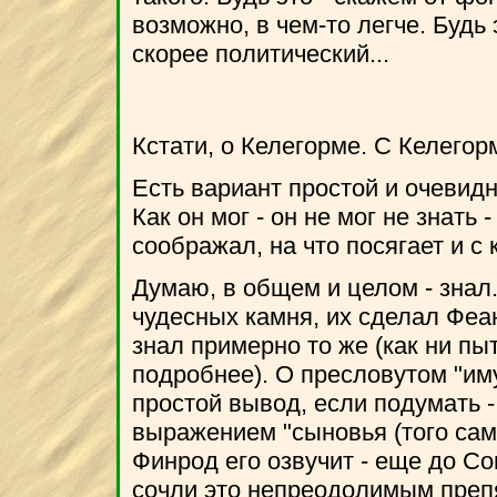
возможно, в чем-то легче. Будь 
скорее политический...
Кстати, о Келегорме. С Келегор
Есть вариант простой и очевид
Как он мог - он не мог не знать 
соображал, на что посягает и с 
Думаю, в общем и целом - знал
чудесных камня, их сделал Феан
знал примерно то же (как ни пы
подробнее). О пресловутом "им
простой вывод, если подумать 
выражением "сыновья (того само
Финрод его озвучит - еще до Сов
сочли это непреодолимым препя