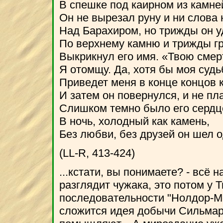
В спешке под каирном из камне
Он не вырезал руну и ни слова 
Над Барахиром, но трижды он 
По верхнему камню и трижды г
Выкрикнул его имя. «Твою смерть
Я отомщу. Да, хотя бы моя судь
Приведет меня в конце концов 
И затем он повернулся, и не пл
Слишком темно было его сердце
В ночь, холодный как камень,
Без любви, без друзей он шел о
(LL-R, 413-424)
...кстати, вы понимаете? - всё
разглядит чужака, это потом у 
последовательности "Нолдор-М
сложится идея добычи Сильмари