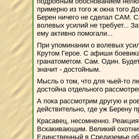
подробным обоснованием нелюб
примерно из того ж окна того Д
Берен ничего не сделал САМ. С
волевых усилий не требует... За
ему активно помогали...
При упоминании о волевых усил
Крутом Герое. С афиши боевик
гранатометом. Сам. Один. Буде
значит - достойным.
Мысль о том, что для чьей-то 
достойна отдельного рассмотрен
А пока рассмотрим другую и ро
действительно, где уж Берену п
Красавец, несомненно. Реакция
Вскакивающим. Великий охотник
Единственный в Средиземье об