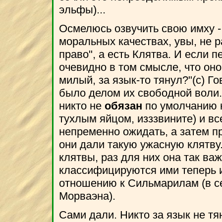
эльфы)...
Осмелюсь озвучить свою имху - 
моральных качествах, увы, не 
право", а есть Клятва. И если пе
очевидно в том смысле, что оно е
милый, за язык-то тянул?"(с) Г
было делом их свободной воли.
никто не
обязан
по умолчанию н
тухлым яйцом, изззвините) и вс
непременно ожидать, а затем п
они дали такую ужасную клятву
клятвы, раз для них она так ва
классифицируются ими теперь и
отношению к Сильмарилам (в с
Морваэна).
Сами дали. Никто за язык не тян