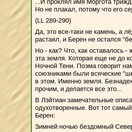
...И проклял имя Моргота трижд
Но не плакал, потому что его с
(LL 289-290)
Да, это все-таки не камень, а л
растаял, и Берен не остался "бе
Но - как? Что, как оставалось - 
эта земля. Которая еще не до 
Ночной Тени. Поэма говорит нам
союзниками были всяческие "ше
в этом. Именно земля. Безнаде
прочим, и делается все это...
В Лэйтиан замечательные описа
одухотворенные. Вот тот самый 
Берен:
Зимней ночью бездомный Севе