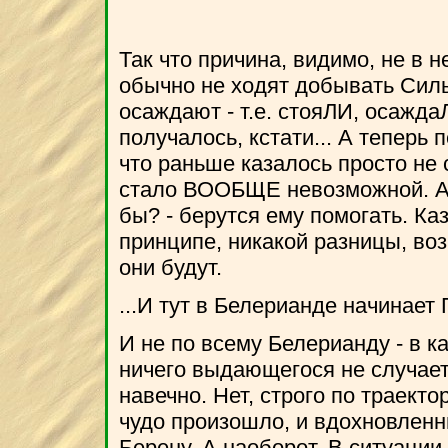
Так что причина, видимо, не в 
обычно не ходят добывать Силь
осаждают - т.е. стояЛИ, осажда
получалось, кстати... А теперь 
что раньше казалось просто не
стало ВООБЩЕ невозможной. А Б
бы? - берутся ему помогать. Ка
принципе, никакой разницы, воз
они будут.
...И тут в Белерианде начина
И не по всему Белерианду - в 
ничего выдающегося не случаетс
навечно. Нет, строго по траекто
чудо произошло, и вдохновленн
Берену. А наоборот. В ситуаци