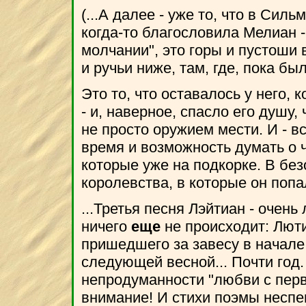
(...А далее - уже то, что в Сил
когда-то благословила Мелиан -
молчании", это горы и пустоши в
и ручьи ниже, там, где, пока бы
Это то, что оставалось у него, 
- и, наверное, спасло его душу,
не просто оружием мести. И - в
время и возможность думать о ч
которые уже на подкорке. В бе
королевства, в которые он попал
...Третья песня Лэйтиан - очень
ничего
еще
не происходит: Лют
пришедшего за завесу в начале 
следующей весной... Почти год.
непродуманности "любви с перв
внимание! И стихи поэмы неспе