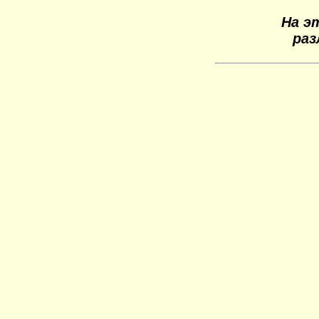
На э
раз