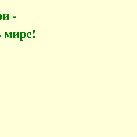
и -
 мире!