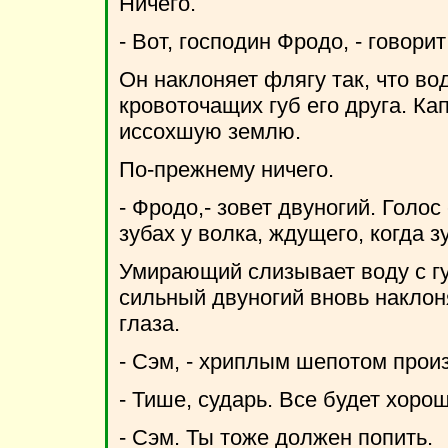
Ничего.
- Вот, господин Фродо, - говори
Он наклоняет флягу так, что во
кровоточащих губ его друга. Ка
иссохшую землю.
По-прежнему ничего.
- Фродо,- зовет двуногий. Голос 
зубах у волка, ждущего, когда з
Умирающий слизывает воду с гу
сильный двуногий вновь наклоня
глаза.
- Сэм, - хриплым шепотом произ
- Тише, сударь. Все будет хоро
- Сэм. Ты тоже должен попить.