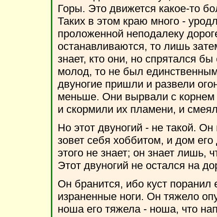
Горы. Это движется какое-то б
Таких в этом краю много - урод
проложенной неподалеку дороге,
останавливаются, то лишь затем
знает, кто они, но спрятался бы
молод, то не был единственным
двуногие пришли и развели огонь
меньше. Они вырвали с корнем в
и скормили их пламени, и смеял
Но этот двуногий - не такой. О
зовет себя хоббитом, и дом его 
этого не знает; он знает лишь, 
Этот двуногий не остался на дор
Он бранится, ибо куст поранил е
израненные ноги. Он тяжело опу
ноша его тяжела - ноша, что на