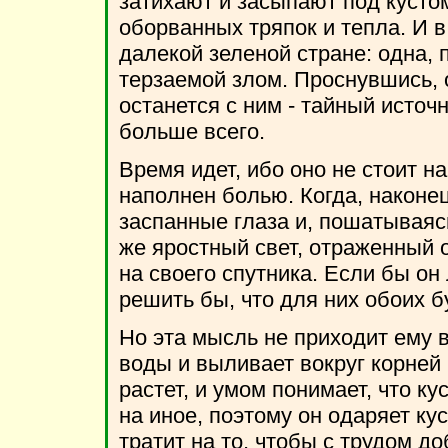
затихают и засыпают под кустом
оборванных тряпок и тепла. И 
далекой зеленой стране: одна,
терзаемой злом. Проснувшись, о
останется с ним - тайный источн
больше всего.
Время идет, ибо оно не стоит н
наполнен болью. Когда, наконе
заспанные глаза и, пошатываясь
же яростный свет, отраженный о
на своего спутника. Если бы он
решить бы, что для них обоих б
Но эта мысль не приходит ему в
воды и выливает вокруг корней 
растет, и умом понимает, что ку
на иное, поэтому он одаряет ку
тратит на то, чтобы с трудом д