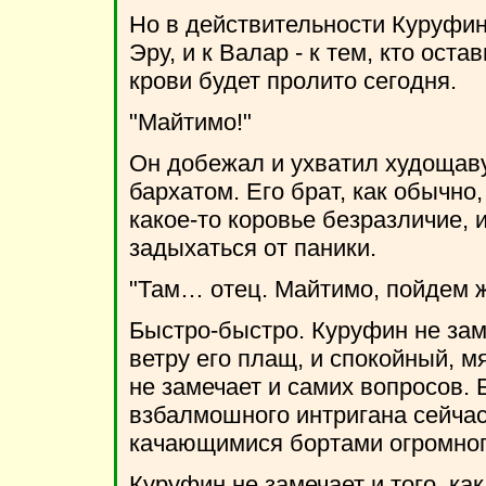
Но в действительности Куруфин
Эру, и к Валар - к тем, кто оста
крови будет пролито сегодня.
"Майтимо!"
Он добежал и ухватил худощав
бархатом. Его брат, как обычно
какое-то коровье безразличие, 
задыхаться от паники.
"Там… отец. Майтимо, пойдем 
Быстро-быстро. Куруфин не заме
ветру его плащ, и спокойный, м
не замечает и самих вопросов.
взбалмошного интригана сейчас 
качающимися бортами огромног
Куруфин не замечает и того, как