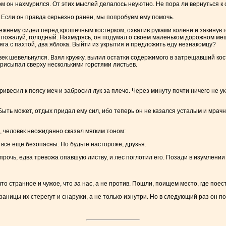
ом он нахмурился. От этих мыслей делалось неуютно. Не пора ли вернуться к
з. Если он правда серьезно ранен, мы попробуем ему помочь.
режнему сидел перед крошечным костерком, охватив руками колени и закинув г
, и пожалуй, голодный. Нахмурясь, он подумал о своем маленьком дорожном меш
ляга с пахтой, два яблока. Выйти из укрытия и предложить еду незнакомцу?
век шевельнулся. Взял кружку, вылил остатки содержимого в затрещавший кос
рисыпал сверху несколькими горстями листьев.
сил к поясу меч и забросил лук за плечо. Через минуту почти ничего не укаж
Быть может, отдых придал ему сил, ибо теперь он не казался усталым и мрачн
 человек неожиданно сказал мягким тоном:
и все еще безопасны. Но будьте настороже, друзья.
рочь, едва тревожа опавшую листву, и лес поглотил его. Позади в изумлении
ечто странное и чужое, что
за
нас, а не против. Пошли, поищем место, где поест
раницы их стерегут и снаружи, а не только изнутри. Но в следующий раз он по