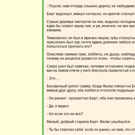
- Пошли, нам отсюда слышно дорогу, не заблудимс
Берт вздохнул, кивнул согласно, но крепче стисну
Серые деревья смотрели на них, вздыхал холодный
едва бы согрел чашку чая, и уж, конечно, не мог 
ежевики.
Темноволос он был и мрачен лицом, губы стиснуты
прислонен был лук, почти вдвое длиннее любого и
попытаться прогнать его?
Опасливо сжимая луки, хоббиты, не дыша, наблюд
почему он решился развести огонь - чтобы согреть
Скоро узел был завязан, человек осторожно подерг
как на левом плече у него блеснула приколотая к 
- Это…
Беззвучный шепот замер. Когда Фалко глянул на Бе
кивнув друг другу, оба хоббита отползли подальше
- Он ранен! - прошептал Берт; оба они прижались
- Да, я видел.
- Но если это не все?
Милый, добрый старина Берт. Фалко улыбнулся.
- Ты бы спросил себя: если он ранен, но жив, что с