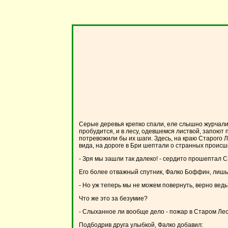
Серые деревья крепко спали, еле слышно журчали
пробудится, и в лесу, одевшемся листвой, запоют 
потревожили бы их шаги. Здесь, на краю Старого 
вида, на дороге в Бри шептали о странных проис
- Зря мы зашли так далеко! - сердито прошептал 
Его более отважный спутник, Фалко Боффин, лишь
- Но уж теперь мы не можем повернуть, верно ведь
Что же это за безумие?
- Слыханное ли вообще дело - пожар в Старом Лес
Подбодрив друга улыбкой, Фалко добавил: