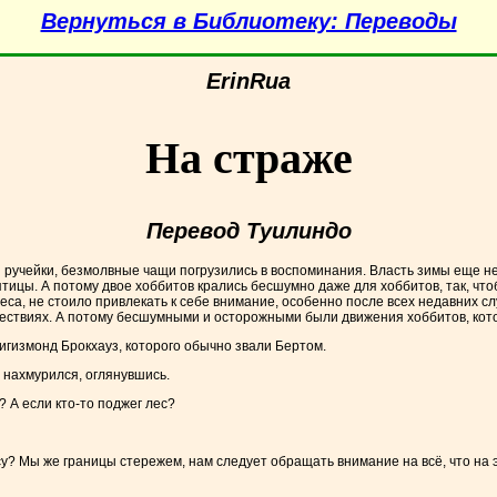
Вернуться в Библиотеку: Переводы
ErinRua
На страже
Перевод Туилиндо
 ручейки, безмолвные чащи погрузились в воспоминания. Власть зимы еще не
птицы. А потому двое хоббитов крались бесшумно даже для хоббитов, так, чтоб
Леса, не стоило привлекать к себе внимание, особенно после всех недавних 
шествиях. А потому бесшумными и осторожными были движения хоббитов, кот
Сигизмонд Брокхауз, которого обычно звали Бертом.
 нахмурился, оглянувшись.
? А если кто-то поджег лес?
у? Мы же границы стережем, нам следует обращать внимание на всё, что на э