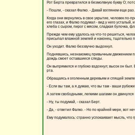
Рот Берта превратился в безмолвную букву О; пот
- Пошли, - сказал Фалко. - Давай взглянем еще ра
Когда они вернулись в свое укрытие, человек по-п
его глазах, и Фалко подумал - вид у него усталый
хлеба с сыром, пирог с мясом, сладкая булочка, ф
Прежде чем ему удалось на что-то решиться, чело
присыпал влажной землей и наконец, тщательно п
Он уходит. Фалко беззвучно выдохнул.
Поднявшись, незнакомец привычным движением приве
дождь смоет оставшиеся следы.
Он выпрямился и глубоко вздохнул; высок он был. 
рта.
Обращаясь к оголенным деревьям и спящей земле,
- Если вы там, а я думаю, что вы там - ваши рубеж
А затем свободными, легкими шагами он двинулся п
- Ну, ты подумай, - сказал Берт.
- Да, - ответил Фалко. - Но по крайней мере, вот н
Ему подумалось: странно успокаивает мысль, что г