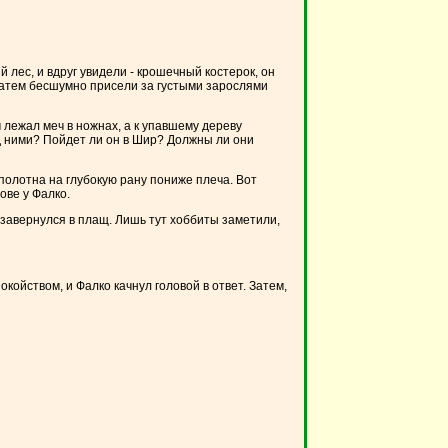
лес, и вдруг увидели - крошечный костерок, он
, затем бесшумно присели за густыми зарослями
 лежал меч в ножнах, а к упавшему дереву
ед ними? Пойдет ли он в Шир? Должны ли они
олотна на глубокую рану пониже плеча. Вот
ове у Фалко.
и завернулся в плащ. Лишь тут хоббиты заметили,
койством, и Фалко качнул головой в ответ. Затем,