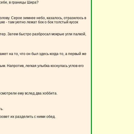
 себе, в границы Шира?
олову. Серое зимнее небо, казалось, отразилось в
ке - там уютно лежат бок о бок толстый кусок
тер. Затем быстро разбросал мокрые угли палкой,
ет на то, что он был здесь когда-то, а первый же
ым. Напротив, легкая улыбка коснулась углов его
 смотрели ему вслед два хоббита.
ь.
зовет их разделить с ними обед.