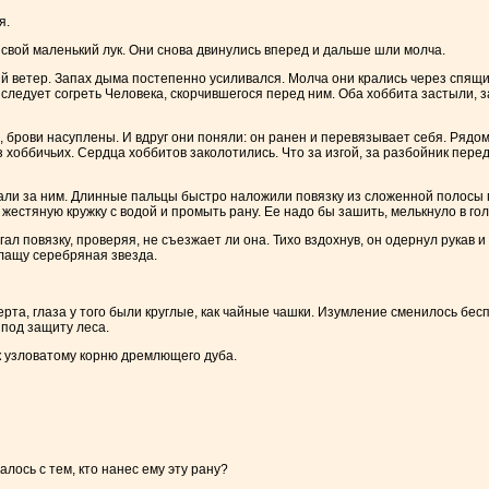
я.
л свой маленький лук. Они снова двинулись вперед и дальше шли молча.
 ветер. Запах дыма постепенно усиливался. Молча они крались через спящий 
как следует согреть Человека, скорчившегося перед ним. Оба хоббита застыли
, брови насуплены. И вдруг они поняли: он ранен и перевязывает себя. Рядом
з хоббичьих. Сердца хоббитов заколотились. Что за изгой, за разбойник пер
али за ним. Длинные пальцы быстро наложили повязку из сложенной полосы п
 жестяную кружку с водой и промыть рану. Ее надо бы зашить, мелькнуло в гол
ал повязку, проверяя, не съезжает ли она. Тихо вздохнув, он одернул рукав 
плащу серебряная звезда.
рта, глаза у того были круглые, как чайные чашки. Изумление сменилось беспо
 под защиту леса.
 к узловатому корню дремлющего дуба.
талось с тем, кто нанес ему эту рану?