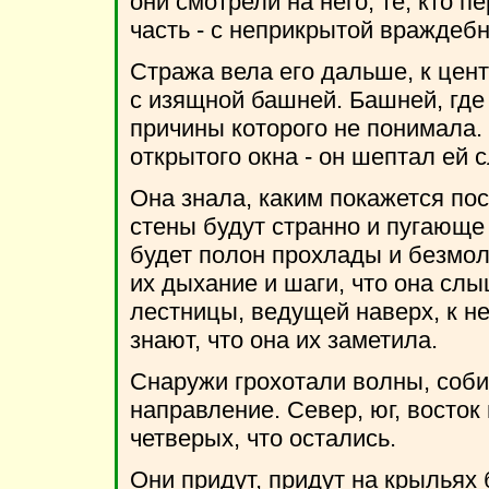
они смотрели на него, те, кто 
часть - с неприкрытой враждеб
Стража вела его дальше, к цент
с изящной башней. Башней, где
причины которого не понимала. 
открытого окна - он шептал ей 
Она знала, каким покажется по
стены будут странно и пугающе 
будет полон прохлады и безмо
их дыхание и шаги, что она слы
лестницы, ведущей наверх, к н
знают, что она их заметила.
Снаружи грохотали волны, соби
направление. Север, юг, восток 
четверых, что остались.
Они придут, придут на крыльях бу