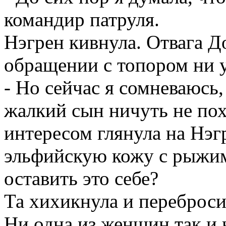
командир патруля.
Нэгрен
кивнула. Отвага До
обращении с топором ни у
- Но сейчас я сомневаюсь
жалкий сын ничуть не п
интересом глянула на
Нэг
эльфийскую
кожу с рыжим
оставить это себе?
Та хихикнула и переброси
Ни одна из женщин так и 