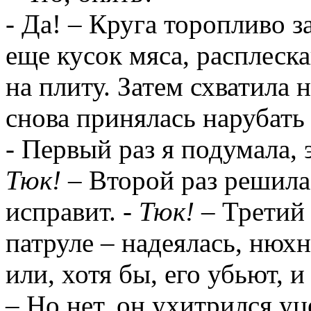
- Да! – Круга торопливо 
еще кусок мяса, расплеска
на плиту. Затем схватила 
снова принялась нарубать
- Первый раз я подумала,
Тюк!
– Второй раз решила,
исправит. -
Тюк!
– Третий 
патруле – надеялась,
нюхн
или, хотя бы, его убьют, и
– Но нет, он ухитрился
уц