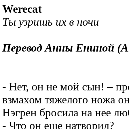
Werecat
Ты узришь их в ночи
Перевод Анны
Ениной
(
A
- Нет, он не мой сын! – 
взмахом тяжелого ножа он
Нэгрен
бросила на нее лю
- Что он еще натворил?