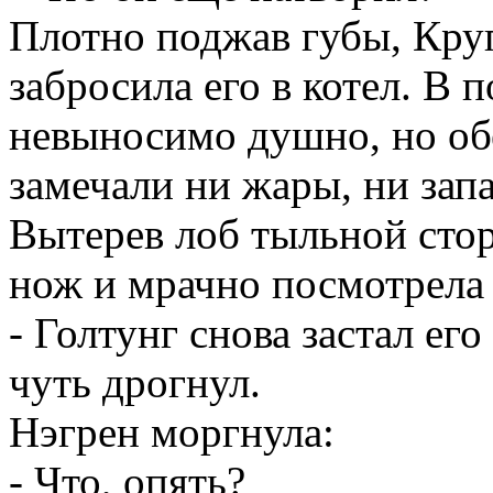
Плотно поджав губы, Круг
забросила его в котел. В 
невыносимо душно, но о
замечали ни жары, ни запа
Вытерев лоб тыльной сто
нож и мрачно посмотрела 
-
Голтунг
снова застал его
чуть дрогнул.
Нэгрен
моргнула:
- Что, опять?