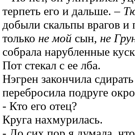
терпеть его и дальше. –
Т
добыли скальпы врагов и
только
не мой
сын,
не
Гру
собрала нарубленные куск
Пот стекал с ее лба.
Нэгрен
закончила сдирать 
перебросила подруге окро
- Кто его отец?
Круга нахмурилась.
- До сих пор я думала, чт