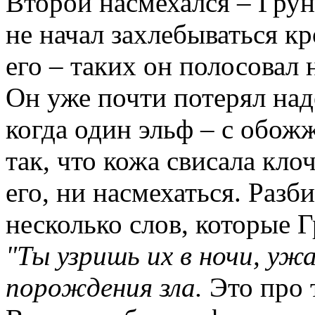
Второй насмехался –
Гру
не начал захлебываться к
его –
таких
он полосовал н
Он уже почти потерял на
когда один эльф – с обо
так, что кожа свисала кло
его, ни насмехаться. Раз
несколько слов, которые
Г
"Ты узришь их в ночи, ужа
порождения зла.
Это про 